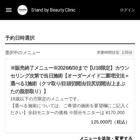
Stand by Beauty Clinic
ログイン
予約日時選択
選択中のメニュー
所要時間目安
135
分
※販売終了メニュー※2026/6/30まで【U18限定】カウン
セリング次第で当日施術【オーダーメイド二重埋没法＋
選べる1施術（クマ取り/目頭切開法/目尻切開法/上まぶ
たの脂肪取り）】
18歳以下の方限定のメニューです。

【選べる施術については、ご希望の施術を要望欄にご記入く
ださい】全顔モニターの価格 ※部分モニターは ¥170,000
125,000円（税込）
メニューを追加・変更する